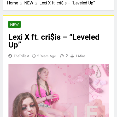
Home
NEW
Lexi X ft. cri$is – “Leveled Up”
NEW
Lexi X ft. cri$is – “Leveled
Up”
2
TheTrillest
2 Years Ago
1 Mins