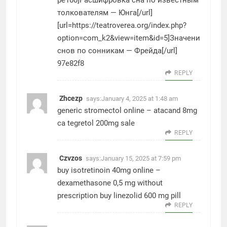
pe100]Расшифровка сна по известным
толкователям — Юнга[/url]
[url=https://teatroverea.org/index.php?
option=com_k2&view=item&id=5]Значение
снов по сонникам — Фрейда[/url]
97e82f8
REPLY
Zhcezp
says:
January 4, 2025 at 1:48 am
generic stromectol online –
atacand 8mg
ca
tegretol 200mg sale
REPLY
Czvzos
says:
January 15, 2025 at 7:59 pm
buy isotretinoin 40mg online –
dexamethasone 0,5 mg without
prescription
buy linezolid 600 mg pill
REPLY