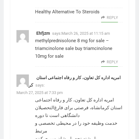
Healthy Alternative To Steroids
REPLY
Ehfjzm
says:
March 26, 2025 at 11:15 am
methylprednisolone 8 mg for sale –
triamcinolone sale
buy triamcinolone
10mg for sale
REPLY
امریه اداره کل تعاون، کار و رفاه اجتماعی استان
کرمانشاه
says:
March 27, 2025 at 7:33 pm
امریه اداره کل تعاون، کار و رفاه اجتماعی
استان کرمانشاه
، فرصتی برای فارغ‌التحصیلان
دانشگاهی است تا دوره
خدمت وظیفه خود را در محیطی تخصصی و
مرتبط
با رشته تحصیلی‌شان سپری کنند.