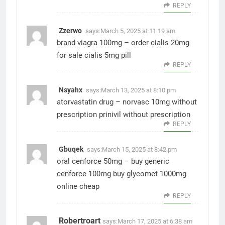
REPLY
Zzerwo
says:
March 5, 2025 at 11:19 am
brand viagra 100mg –
order cialis 20mg
for sale
cialis 5mg pill
REPLY
Nsyahx
says:
March 13, 2025 at 8:10 pm
atorvastatin drug –
norvasc 10mg without
prescription
prinivil without prescription
REPLY
Gbuqek
says:
March 15, 2025 at 8:42 pm
oral cenforce 50mg –
buy generic
cenforce 100mg
buy glycomet 1000mg
online cheap
REPLY
Robertroart
says:
March 17, 2025 at 6:38 am