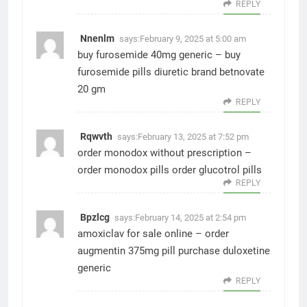
REPLY
Nnenlm
says:
February 9, 2025 at 5:00 am
buy furosemide 40mg generic –
buy
furosemide pills diuretic
brand betnovate
20 gm
REPLY
Rqwvth
says:
February 13, 2025 at 7:52 pm
order monodox without prescription –
order monodox pills
order glucotrol pills
REPLY
Bpzlcg
says:
February 14, 2025 at 2:54 pm
amoxiclav for sale online –
order
augmentin 375mg pill
purchase duloxetine
generic
REPLY