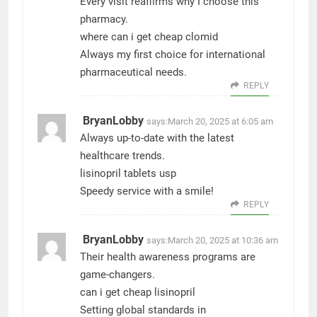
Every visit reaffirms why I choose this
pharmacy.
where can i get cheap clomid
Always my first choice for international
pharmaceutical needs.
REPLY
BryanLobby
says:
March 20, 2025 at 6:05 am
Always up-to-date with the latest
healthcare trends.
lisinopril tablets usp
Speedy service with a smile!
REPLY
BryanLobby
says:
March 20, 2025 at 10:36 am
Their health awareness programs are
game-changers.
can i get cheap lisinopril
Setting global standards in