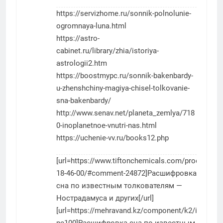
https://servizhome.ru/sonnik-polnolunie-
ogromnaya-luna.html
https://astro-
cabinet.ru/library/zhia/istoriya-
astrologii2.htm
https://boostmypc.ru/sonnik-bakenbardy-
u-zhenshchiny-magiya-chisel-tolkovanie-
sna-bakenbardy/
http://www.senav.net/planeta_zemlya/718
0-inoplanetnoe-vnutri-nas.html
https://uchenie-vv.ru/books12.php
[url=https://www.tiftonchemicals.com/product/da
18-46-00/#comment-24872]Расшифровка
сна по известным толкователям —
Нострадамуса и других[/url]
[url=https://mehravand.kz/component/k2/item/33-