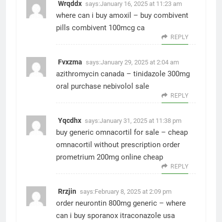
Wrqddx
says:
January 16, 2025 at 11:23 am
where can i buy amoxil –
buy combivent
pills
combivent 100mcg ca
REPLY
Fvxzma
says:
January 29, 2025 at 2:04 am
azithromycin canada –
tinidazole 300mg
oral
purchase nebivolol sale
REPLY
Yqcdhx
says:
January 31, 2025 at 11:38 pm
buy generic omnacortil for sale –
cheap
omnacortil without prescription
order
prometrium 200mg online cheap
REPLY
Rrzjin
says:
February 8, 2025 at 2:09 pm
order neurontin 800mg generic –
where
can i buy sporanox
itraconazole usa