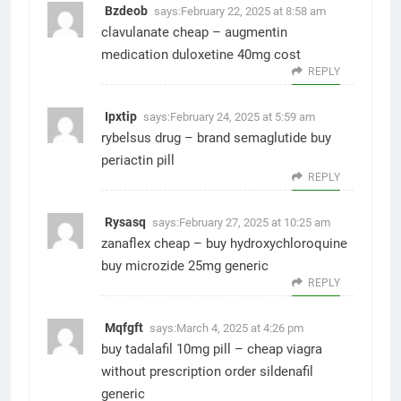
Bzdeob
says:
February 22, 2025 at 8:58 am
clavulanate cheap –
augmentin
medication
duloxetine 40mg cost
REPLY
Ipxtip
says:
February 24, 2025 at 5:59 am
rybelsus drug –
brand semaglutide
buy
periactin pill
REPLY
Rysasq
says:
February 27, 2025 at 10:25 am
zanaflex cheap –
buy hydroxychloroquine
buy microzide 25mg generic
REPLY
Mqfgft
says:
March 4, 2025 at 4:26 pm
buy tadalafil 10mg pill –
cheap viagra
without prescription
order sildenafil
generic