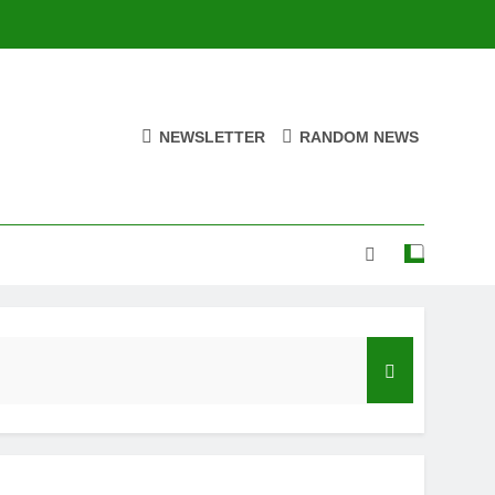
NEWSLETTER
RANDOM NEWS
N JUNIOR feat. Demrick – “Get With Me”
Ago