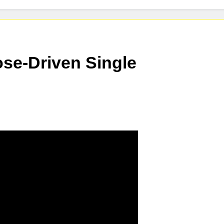
s Highly Anticipated Single “Chosen One”
nnounces Global Release of His New Album “33 Glimpses of th
se-Driven Single