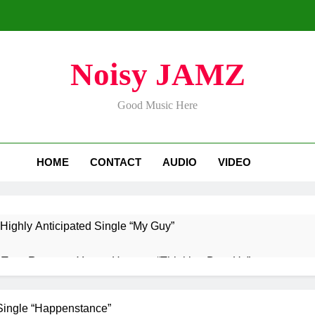
Noisy JAMZ
Good Music Here
HOME
CONTACT
AUDIO
VIDEO
Highly Anticipated Single “My Guy”
aTownRunner x Young Henny – “Thinking Bout Us”
ases Captivating New Single “Visions”
ADRIA
ingle “Happenstance”
3 Days 