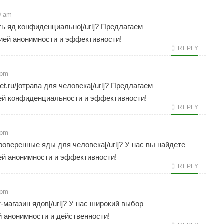
9 am
упить яд конфиденциально[/url]? Предлагаем
ией анонимности и эффективности!
REPLY
 pm
net.ru/]отрава для человека[/url]? Предлагаем
ей конфиденциальности и эффективности!
REPLY
 pm
ь проверенные яды для человека[/url]? У нас вы найдете
ей анонимности и эффективности!
REPLY
 pm
ет-магазин ядов[/url]? У нас широкий выбор
 анонимности и действенности!