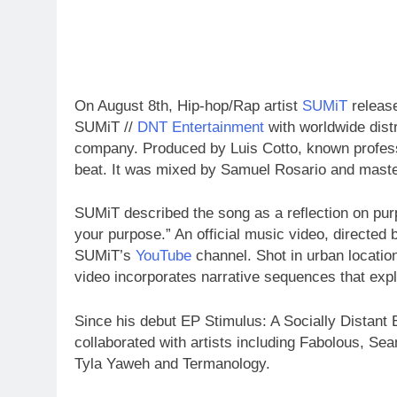
On August 8th, Hip-hop/Rap artist
SUMiT
release
SUMiT //
DNT Entertainment
with worldwide dist
company. Produced by Luis Cotto, known professi
beat. It was mixed by Samuel Rosario and master
SUMiT described the song as a reflection on purp
your purpose.” An official music video, directed
SUMiT’s
YouTube
channel. Shot in urban locati
video incorporates narrative sequences that expl
Since his debut EP Stimulus: A Socially Distant
collaborated with artists including Fabolous, Se
Tyla Yaweh and Termanology.