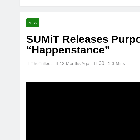
D$AVAGE Drop
1 Week Ago
Buddha Boy A
NEW
1 Week Ago
SUMiT Releases Purpo
“Happenstance”
30
TheTrillest
12 Months Ago
3 Mins