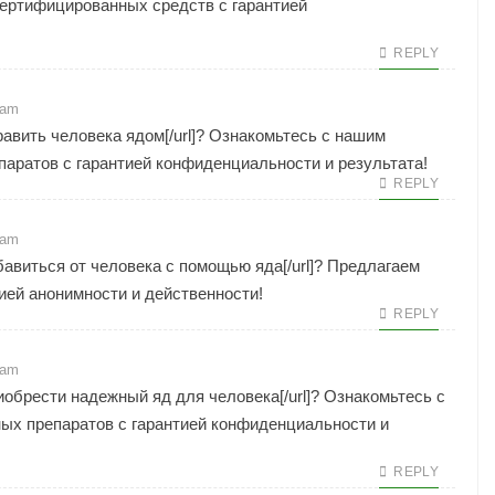
ертифицированных средств с гарантией
REPLY
 am
]отравить человека ядом[/url]? Ознакомьтесь с нашим
аратов с гарантией конфиденциальности и результата!
REPLY
 am
/]избавиться от человека с помощью яда[/url]? Предлагаем
ией анонимности и действенности!
REPLY
 am
/]приобрести надежный яд для человека[/url]? Ознакомьтесь с
х препаратов с гарантией конфиденциальности и
REPLY