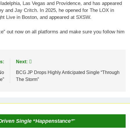
hiladelphia, Las Vegas and Providence, and has appeared
ey and Jay Critch. In 2025, he opened for The LOX in
ght Live in Boston, and appeared at SXSW.
e” out now on all platforms and make sure you follow him
s:
Next:
No
BCG JP Drops Highly Anticipated Single “Through
e”
The Storm”
riven Single “Happenstance”
”