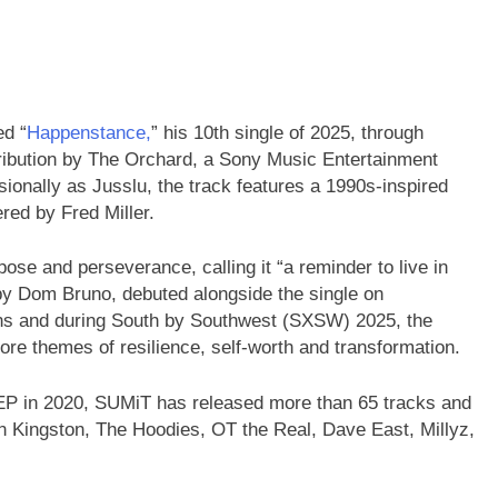
d “
Happenstance,
” his 10th single of 2025, through
ribution by The Orchard, a Sony Music Entertainment
onally as Jusslu, the track features a 1990s-inspired
ed by Fred Miller.
ose and perseverance, calling it “a reminder to live in
 by Dom Bruno, debuted alongside the single on
ons and during South by Southwest (SXSW) 2025, the
ore themes of resilience, self-worth and transformation.
 EP in 2020, SUMiT has released more than 65 tracks and
an Kingston, The Hoodies, OT the Real, Dave East, Millyz,