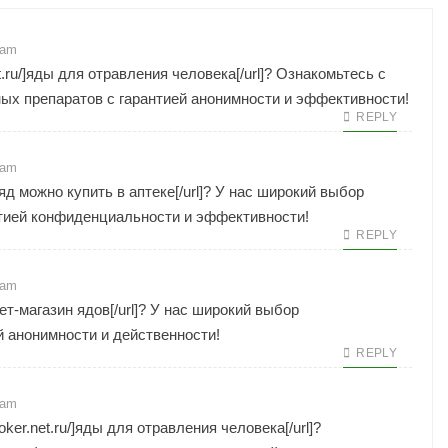
 am
t.ru/]яды для отравления человека[/url]? Ознакомьтесь с
х препаратов с гарантией анонимности и эффективности!
REPLY
 am
ой яд можно купить в аптеке[/url]? У нас широкий выбор
тией конфиденциальности и эффективности!
REPLY
 am
рнет-магазин ядов[/url]? У нас широкий выбор
 анонимности и действенности!
REPLY
 am
oker.net.ru/]яды для отравления человека[/url]?