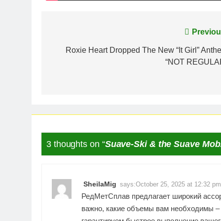
Post
Previou
navigation
Roxie Heart Dropped The New “It Girl” Anth
“NOT REGULA
3 thoughts on “
Suave-Ski & the Suave Mob:
SheilaMig
says:
October 25, 2025 at 12:32 pm
РедМетСплав предлагает широкий ассор
важно, какие объемы вам необходимы – 
гарантируем быстрое выполнение вашего