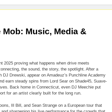
s Highly Anticipated Single “Chosen One”
nnounces Global Release of His New Album “33 Glimpses of th
 Mob: Music, Media &
ent 2025 proving what happens when drive meets
onnecting, the sound, the story, the spotlight. After a
ith DJ Drewski, appear on Amadeuz’s Punchline Academy
and earn steady spins from Lord Sear on Shade45, Suave-
aves. Back home in Connecticut, even DJ Meechie put
t for an artist clearly built for the long run.
ons, Ill Bill, and Sean Strange on a European tour that
 and sharpening his live performance for the crowds that