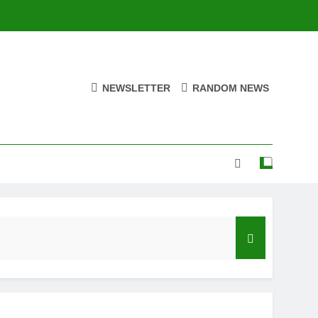
NEWSLETTER
RANDOM NEWS
N JUNIOR feat. Demrick – “Get With Me”
Ago