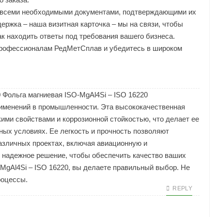
 всеми необходимыми документами, подтверждающими их
ержка – наша визитная карточка – мы на связи, чтобы
ак находить ответы под требования вашего бизнеса.
профессионалам РедМетСплав и убедитесь в широком
0
Фольга магниевая ISO-MgAl4Si – ISO 16220
рименений в промышленности. Эта высококачественная
ми свойствами и коррозионной стойкостью, что делает ее
ых условиях. Ее легкость и прочность позволяют
азличных проектах, включая авиационную и
 надежное решение, чтобы обеспечить качество ваших
-MgAl4Si – ISO 16220, вы делаете правильный выбор. Не
роцессы.
REPLY