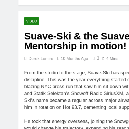
D$AVAGE Drop
1 Week Ago
Buddha Boy A
VIDEO
1 Week Ago
Suave-Ski & the Suave
Mentorship in motion!
3
Derek Lemire
10 Months Ago
4 Mins
From the studio to the stage, Suave-Ski has sp
discipline. This was the year everything started c
blazing NYC press run that saw him sit down w
and Statik Selektah’s Showoff Radio SiriusXM, 
Ski’s name became a regular across major airw
him in rotation on Hot 93.7, cementing local suppor
He took that energy overseas, joining the Snowgo
would change his trajectory, expanding his reach