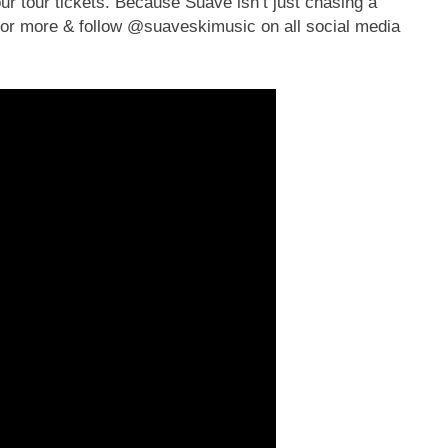
r tour tickets. Because Suave isn’t just chasing a
or more & follow @suaveskimusic on all social media