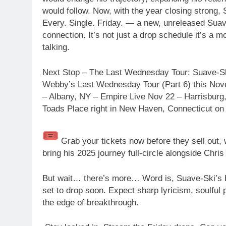
would follow. Now, with the year closing strong
Every. Single. Friday. — a new, unreleased Suave-
connection. It’s not just a drop schedule it’s a 
talking.
Next Stop – The Last Wednesday Tour: Suave-Ski
Webby’s Last Wednesday Tour (Part 6) this Nov
– Albany, NY – Empire Live Nov 22 – Harrisburg,
Toads Place right in New Haven, Connecticut on
Grab your tickets now before they sell out, 
bring his 2025 journey full-circle alongside Chris
But wait… there’s more… Word is, Suave-Ski’s b
set to drop soon. Expect sharp lyricism, soulful 
the edge of breakthrough.