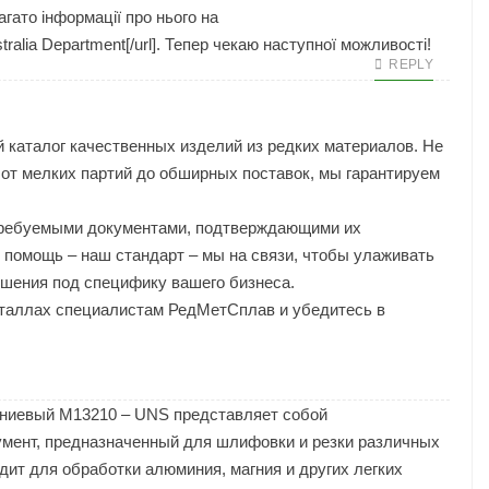
агато інформації про нього на
 Australia Department[/url]. Тепер чекаю наступної можливості!
REPLY
каталог качественных изделий из редких материалов. Не
от мелких партий до обширных поставок, мы гарантируем
требуемыми документами, подтверждающими их
 помощь – наш стандарт – мы на связи, чтобы улаживать
ешения под специфику вашего бизнеса.
еталлах специалистам РедМетСплав и убедитесь в
гниевый M13210 – UNS представляет собой
мент, предназначенный для шлифовки и резки различных
дит для обработки алюминия, магния и других легких