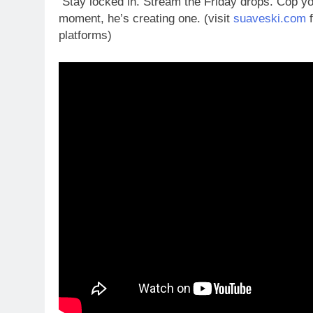
Stay locked in. Stream the Friday drops. Cop you
moment, he’s creating one. (visit
suaveski.com
f
platforms)