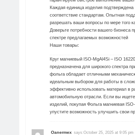
Каждая единица изделия подтверждена
соответствие стандартам. Опытная подд
разрешать ваши вопросы по мере того к
Доверьте потребности вашего бизнеса 
спектре предлагаемых возможностей
Наши товары:
Круг магниевый ISO-MgAl4Si – ISO 1622
предназначена для широкого спектра п
фольга обладает отличными механически
идеальным выбором для работы в сложн
эффективно использовать материал в р
автомобильную отрасли. Если вы ищете
изделий, покупая Фольга магниевая ISO
упустите возможность улучшить свои п
Oanermex
says:
October 25, 2025 at 9:05 pm