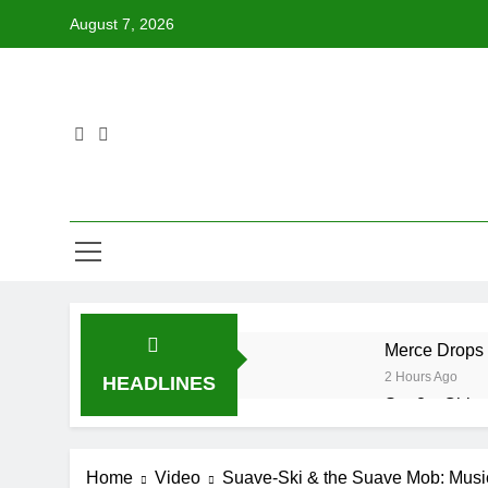
Skip
August 7, 2026
to
content
Merce Drops 
2 Hours Ago
HEADLINES
Star2 x Chin
11 Hours Ago
Baneboy Rele
Home
Video
Suave-Ski & the Suave Mob: Music
24 Hours Ago