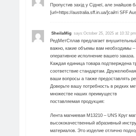
Пропустив захід у Сіднеї, але знайшов б
[url=https://australia.sff.in.ua/]сайті SFF
SheilaMig
says:
October 25, 2025 at 10:32 pm
РедМетСплав предлагает внушительный 
важно, какие объемы вам необходимы – 
оперативное исполнение вашего заказа.
Каждая единица товара подтверждена 
соответствие стандартам. Дружелюбная
ваши вопросы а также предоставлять р
Доверьте вашу потребность в редких м
множестве наших преимуществ
поставляемая продукция:
Лента магниевая M13210 – UNS
Круг ма
высококачественный абразивный инстру
материалов. Это изделие отлично подхо