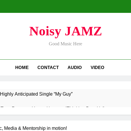
Noisy JAMZ
Good Music Here
HOME
CONTACT
AUDIO
VIDEO
Highly Anticipated Single “My Guy”
aTownRunner x Young Henny – “Thinking Bout Us”
ases Captivating New Single “Visions”
ADRIA
, Media & Mentorship in motion!
2 Days 