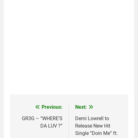
Previous:
Next:
Post
navigation
GR3G – “WHERE’S
Demi Lowrell to
DA LUV ?”
Release New Hit
Single “Doin Me” ft.