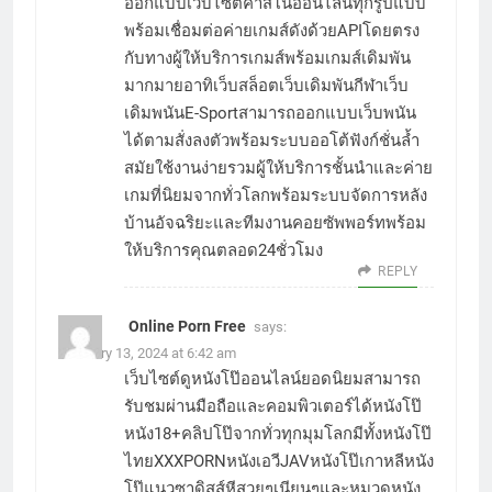
ออกแบบเว็บไซต์คาสิโนออนไลน์ทุกรูปแบบ
พร้อมเชื่อมต่อค่ายเกมส์ดังด้วยAPIโดยตรง
กับทางผู้ให้บริการเกมส์พร้อมเกมส์เดิมพัน
มากมายอาทิเว็บสล็อตเว็บเดิมพันกีฬาเว็บ
เดิมพนันE-Sportสามารถออกแบบเว็บพนัน
ได้ตามสั่งลงตัวพร้อมระบบออโต้ฟังก์ชั่นล้ำ
สมัยใช้งานง่ายรวมผู้ให้บริการชั้นนำและค่าย
เกมที่นิยมจากทั่วโลกพร้อมระบบจัดการหลัง
บ้านอัจฉริยะและทีมงานคอยซัพพอร์ทพร้อม
ให้บริการคุณตลอด24ชั่วโมง
REPLY
Online Porn Free
says:
February 13, 2024 at 6:42 am
เว็บไซต์ดูหนังโป๊ออนไลน์ยอดนิยมสามารถ
รับชมผ่านมือถือและคอมพิวเตอร์ได้หนังโป๊
หนัง18+คลิปโป๊จากทั่วทุกมุมโลกมีทั้งหนังโป๊
ไทยXXXPORNหนังเอวีJAVหนังโป๊เกาหลีหนัง
โป๊แนวซาดิสส์หีสวยๆเนียนๆและหมวดหนัง