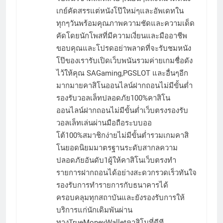
เกย์คัดสรรแต่หนังโป๊ใหม่ๆและอัพเดทใน
ทุกๆวันพร้อมคุณภาพความชัดและความเด็ด
คัดโดยนักโพสที่มีความเงี่ยนและมืออาชีพ
ขอบคุณและโปรดอย่าพลาดที่จะรับชมหนัง
โป๊ของเรารับเปิดเว็บพนันรวมค่ายเกมชื่อดัง
ไว้ให้คุณ SAGaming,PGSLOT และอื่นๆอีก
มากมายคาสิโนออนไลน์ฝากถอนไม่มีขั้นต่ำ
รองรับวอลเล็ทปลอดภัย100%คาสิโน
ออนไลน์ฝากถอนไม่มีขั้นต่ำเว็บตรงรองรับ
วอลเล็ทเล่นผ่านมือถือระบบออ
โต้100%สมาชิกง่ายไม่มีขั้นต่ำรวมเกมคาสิ
โนยอดนิยมมาตรฐานระดับสากลความ
ปลอดภัยอันดับ1ผู้ให้คาสิโนเว็บตรงทำ
รายการฝากถอนได้อย่างสะดวกรวดเร็วทันใจ
รองรับการทำรายการกับธนาคารได้
ครอบคลุมทุกสถาบันและยังรองรับการให้
บริการแก่นักเดิมพันผ่าน
ทางTrueMoneyWalletคาสิโนที่ดีที