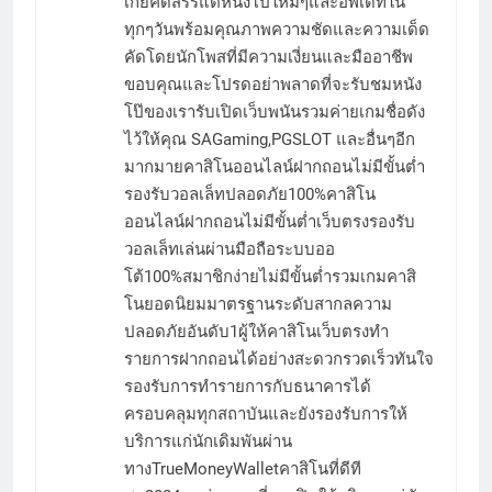
เกย์คัดสรรแต่หนังโป๊ใหม่ๆและอัพเดทใน
ทุกๆวันพร้อมคุณภาพความชัดและความเด็ด
คัดโดยนักโพสที่มีความเงี่ยนและมืออาชีพ
ขอบคุณและโปรดอย่าพลาดที่จะรับชมหนัง
โป๊ของเรารับเปิดเว็บพนันรวมค่ายเกมชื่อดัง
ไว้ให้คุณ SAGaming,PGSLOT และอื่นๆอีก
มากมายคาสิโนออนไลน์ฝากถอนไม่มีขั้นต่ำ
รองรับวอลเล็ทปลอดภัย100%คาสิโน
ออนไลน์ฝากถอนไม่มีขั้นต่ำเว็บตรงรองรับ
วอลเล็ทเล่นผ่านมือถือระบบออ
โต้100%สมาชิกง่ายไม่มีขั้นต่ำรวมเกมคาสิ
โนยอดนิยมมาตรฐานระดับสากลความ
ปลอดภัยอันดับ1ผู้ให้คาสิโนเว็บตรงทำ
รายการฝากถอนได้อย่างสะดวกรวดเร็วทันใจ
รองรับการทำรายการกับธนาคารได้
ครอบคลุมทุกสถาบันและยังรองรับการให้
บริการแก่นักเดิมพันผ่าน
ทางTrueMoneyWalletคาสิโนที่ดีที