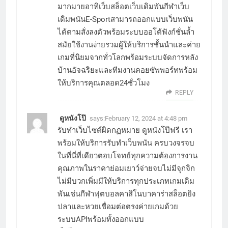
มากมายอาทิเว็บสล็อตเว็บเดิมพันกีฬาเว็บ
เดิมพนันE-Sportสามารถออกแบบเว็บพนัน
ได้ตามสั่งลงตัวพร้อมระบบออโต้ฟังก์ชั่นล้ำ
สมัยใช้งานง่ายรวมผู้ให้บริการชั้นนำและค่าย
เกมที่นิยมจากทั่วโลกพร้อมระบบจัดการหลัง
บ้านอัจฉริยะและทีมงานคอยซัพพอร์ทพร้อม
ให้บริการคุณตลอด24ชั่วโมง
REPLY
ดูหนังโป๊
says:
February 12, 2024 at 4:48 pm
รับทำเว็บไซต์ผิดกฏหมาย ดูหนังโป๊ฟรี เรา
พร้อมให้บริการรับทำเว็บพนัน ครบวงจรจบ
ในที่นี่ที่เดียวตอบโจทย์ทุกความต้องการงาน
คุณภาพในราคาย่อมเยาว์จ่ายจบไม่มีจุกจิก
ไม่มีบวกเพิ่มมีให้บริการทุกประเภทเกมเดิม
พันเช่นกีฬาฟุตบอลคาสิโนบาคาร่าสล็อตยิง
ปลาและหวยเชื่อมต่อตรงค่ายเกมด้วย
ระบบAPIพร้อมทั้งออกแบบ