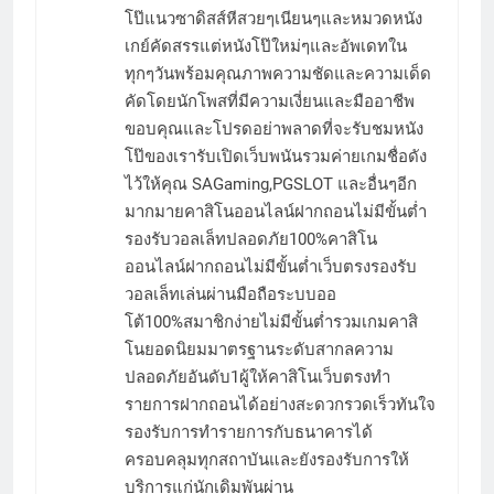
โป๊แนวซาดิสส์หีสวยๆเนียนๆและหมวดหนัง
เกย์คัดสรรแต่หนังโป๊ใหม่ๆและอัพเดทใน
ทุกๆวันพร้อมคุณภาพความชัดและความเด็ด
คัดโดยนักโพสที่มีความเงี่ยนและมืออาชีพ
ขอบคุณและโปรดอย่าพลาดที่จะรับชมหนัง
โป๊ของเรารับเปิดเว็บพนันรวมค่ายเกมชื่อดัง
ไว้ให้คุณ SAGaming,PGSLOT และอื่นๆอีก
มากมายคาสิโนออนไลน์ฝากถอนไม่มีขั้นต่ำ
รองรับวอลเล็ทปลอดภัย100%คาสิโน
ออนไลน์ฝากถอนไม่มีขั้นต่ำเว็บตรงรองรับ
วอลเล็ทเล่นผ่านมือถือระบบออ
โต้100%สมาชิกง่ายไม่มีขั้นต่ำรวมเกมคาสิ
โนยอดนิยมมาตรฐานระดับสากลความ
ปลอดภัยอันดับ1ผู้ให้คาสิโนเว็บตรงทำ
รายการฝากถอนได้อย่างสะดวกรวดเร็วทันใจ
รองรับการทำรายการกับธนาคารได้
ครอบคลุมทุกสถาบันและยังรองรับการให้
บริการแก่นักเดิมพันผ่าน