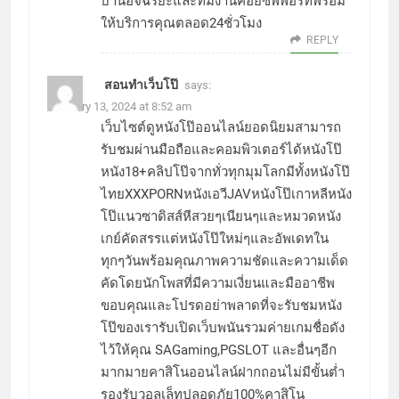
บ้านอัจฉริยะและทีมงานคอยซัพพอร์ทพร้อม
ให้บริการคุณตลอด24ชั่วโมง
REPLY
สอนทำเว็บโป๊
says:
February 13, 2024 at 8:52 am
เว็บไซต์ดูหนังโป๊ออนไลน์ยอดนิยมสามารถ
รับชมผ่านมือถือและคอมพิวเตอร์ได้หนังโป๊
หนัง18+คลิปโป๊จากทั่วทุกมุมโลกมีทั้งหนังโป๊
ไทยXXXPORNหนังเอวีJAVหนังโป๊เกาหลีหนัง
โป๊แนวซาดิสส์หีสวยๆเนียนๆและหมวดหนัง
เกย์คัดสรรแต่หนังโป๊ใหม่ๆและอัพเดทใน
ทุกๆวันพร้อมคุณภาพความชัดและความเด็ด
คัดโดยนักโพสที่มีความเงี่ยนและมืออาชีพ
ขอบคุณและโปรดอย่าพลาดที่จะรับชมหนัง
โป๊ของเรารับเปิดเว็บพนันรวมค่ายเกมชื่อดัง
ไว้ให้คุณ SAGaming,PGSLOT และอื่นๆอีก
มากมายคาสิโนออนไลน์ฝากถอนไม่มีขั้นต่ำ
รองรับวอลเล็ทปลอดภัย100%คาสิโน