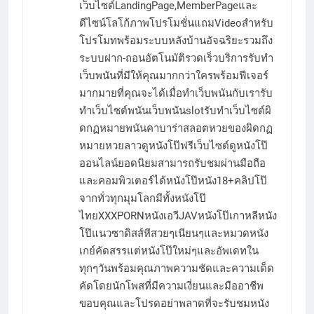
เว็บไซต์LandingPage,MemberPageและ
ดีไซน์โลโก้ภาพโปรโมชั่นแถมVideoสำหรับ
โปรโมทพร้อมระบบหลังบ้านอัจฉริยะรวมถึง
ระบบฝาก-ถอนอัตโนมัติรวดเร็วบริการรับทำ
เว็บพนันที่มีให้คุณมากกว่าใครพร้อมฟีเจอร์
มากมายที่คุณจะได้เมื่อทำเว็บพนันกับเรารับ
ทำเว็บไซต์พนันเว็บพนันslotรับทำเว็บไซต์ผิ
ดกฏหมายพนันคาบาร่าสลอตหวยของผิดกฏ
หมายหวยลาวดูหนังโป๊ฟรีเว็บไซต์ดูหนังโป๊
ออนไลน์ยอดนิยมสามารถรับชมผ่านมือถือ
และคอมพิวเตอร์ได้หนังโป๊หนัง18+คลิปโป๊
จากทั่วทุกมุมโลกมีทั้งหนังโป๊
ไทยXXXPORNหนังเอวีJAVหนังโป๊เกาหลีหนัง
โป๊แนวซาดิสส์หีสวยๆเนียนๆและหมวดหนัง
เกย์คัดสรรแต่หนังโป๊ใหม่ๆและอัพเดทใน
ทุกๆวันพร้อมคุณภาพความชัดและความเด็ด
คัดโดยนักโพสที่มีความเงี่ยนและมืออาชีพ
ขอบคุณและโปรดอย่าพลาดที่จะรับชมหนัง