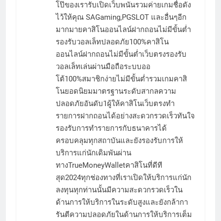
โป๊ของเรารับเปิดเว็บพนันรวมค่ายเกมชื่อดัง
ไว้ให้คุณ SAGaming,PGSLOT และอื่นๆอีก
มากมายคาสิโนออนไลน์ฝากถอนไม่มีขั้นต่ำ
รองรับวอลเล็ทปลอดภัย100%คาสิโน
ออนไลน์ฝากถอนไม่มีขั้นต่ำเว็บตรงรองรับ
วอลเล็ทเล่นผ่านมือถือระบบออ
โต้100%สมาชิกง่ายไม่มีขั้นต่ำรวมเกมคาสิ
โนยอดนิยมมาตรฐานระดับสากลความ
ปลอดภัยอันดับ1ผู้ให้คาสิโนเว็บตรงทำ
รายการฝากถอนได้อย่างสะดวกรวดเร็วทันใจ
รองรับการทำรายการกับธนาคารได้
ครอบคลุมทุกสถาบันและยังรองรับการให้
บริการแก่นักเดิมพันผ่าน
ทางTrueMoneyWalletคาสิโนที่ดีที
สุด2024ทุกช่องทางที่เราเปิดให้บริการแก่นัก
ลงทุนทุกท่านนั้นมีความสะดวกรวดเร็วใน
ด้านการให้บริการในระดับสูงและยังกล้ากา
รันตีความปลอดภัยในด้านการให้บริการเต็ม