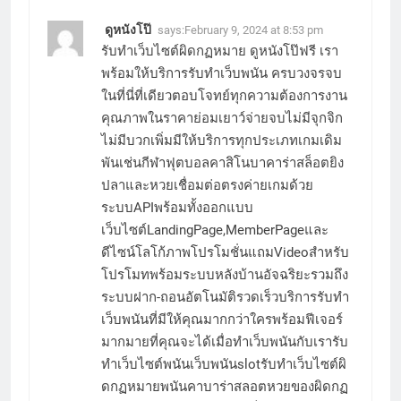
ดูหนังโป๊
says:
February 9, 2024 at 8:53 pm
รับทำเว็บไซต์ผิดกฏหมาย ดูหนังโป๊ฟรี เรา
พร้อมให้บริการรับทำเว็บพนัน ครบวงจรจบ
ในที่นี่ที่เดียวตอบโจทย์ทุกความต้องการงาน
คุณภาพในราคาย่อมเยาว์จ่ายจบไม่มีจุกจิก
ไม่มีบวกเพิ่มมีให้บริการทุกประเภทเกมเดิม
พันเช่นกีฬาฟุตบอลคาสิโนบาคาร่าสล็อตยิง
ปลาและหวยเชื่อมต่อตรงค่ายเกมด้วย
ระบบAPIพร้อมทั้งออกแบบ
เว็บไซต์LandingPage,MemberPageและ
ดีไซน์โลโก้ภาพโปรโมชั่นแถมVideoสำหรับ
โปรโมทพร้อมระบบหลังบ้านอัจฉริยะรวมถึง
ระบบฝาก-ถอนอัตโนมัติรวดเร็วบริการรับทำ
เว็บพนันที่มีให้คุณมากกว่าใครพร้อมฟีเจอร์
มากมายที่คุณจะได้เมื่อทำเว็บพนันกับเรารับ
ทำเว็บไซต์พนันเว็บพนันslotรับทำเว็บไซต์ผิ
ดกฏหมายพนันคาบาร่าสลอตหวยของผิดกฏ