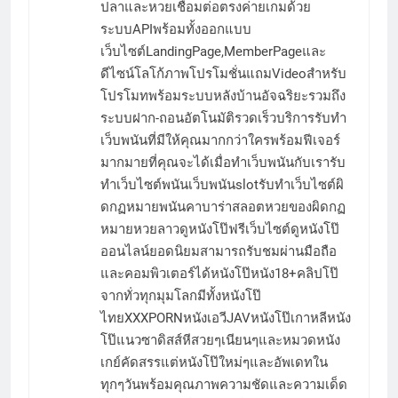
ปลาและหวยเชื่อมต่อตรงค่ายเกมด้วย
ระบบAPIพร้อมทั้งออกแบบ
เว็บไซต์LandingPage,MemberPageและ
ดีไซน์โลโก้ภาพโปรโมชั่นแถมVideoสำหรับ
โปรโมทพร้อมระบบหลังบ้านอัจฉริยะรวมถึง
ระบบฝาก-ถอนอัตโนมัติรวดเร็วบริการรับทำ
เว็บพนันที่มีให้คุณมากกว่าใครพร้อมฟีเจอร์
มากมายที่คุณจะได้เมื่อทำเว็บพนันกับเรารับ
ทำเว็บไซต์พนันเว็บพนันslotรับทำเว็บไซต์ผิ
ดกฏหมายพนันคาบาร่าสลอตหวยของผิดกฏ
หมายหวยลาวดูหนังโป๊ฟรีเว็บไซต์ดูหนังโป๊
ออนไลน์ยอดนิยมสามารถรับชมผ่านมือถือ
และคอมพิวเตอร์ได้หนังโป๊หนัง18+คลิปโป๊
จากทั่วทุกมุมโลกมีทั้งหนังโป๊
ไทยXXXPORNหนังเอวีJAVหนังโป๊เกาหลีหนัง
โป๊แนวซาดิสส์หีสวยๆเนียนๆและหมวดหนัง
เกย์คัดสรรแต่หนังโป๊ใหม่ๆและอัพเดทใน
ทุกๆวันพร้อมคุณภาพความชัดและความเด็ด