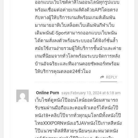
ออกแบบเว็บไซต์คาสิโนออนไลน์ทุกรูปแบบ
พร้อมเชื่อมต่อค่ายเกมส์ดังด้วยAPIโดยตรง
กับทางผู้ให้บริการเกมส์พร้อมเกมส์เดิมพัน
มากมายอาทิเว็บสล็อตเว็บเดิมพันกีฬาเว็บ
เดิมพนันE-Sportสามารถออกแบบเว็บพนัน
ได้ตามสั่งลงตัวพร้อมระบบออโต้ฟังก์ชั่นล้ำ
สมัยใช้งานง่ายรวมผู้ให้บริการชั้นนำและค่าย
เกมที่นิยมจากทั่วโลกพร้อมระบบจัดการหลัง
บ้านอัจฉริยะและทีมงานคอยซัพพอร์ทพร้อม
ให้บริการคุณตลอด24ชั่วโมง
REPLY
Online Porn
says:
February 13, 2024 at 6:18 am
เว็บไซต์ดูหนังโป๊ออนไลน์ยอดนิยมสามารถ
รับชมผ่านมือถือและคอมพิวเตอร์ได้หนังโป๊
หนัง18+คลิปโป๊จากทั่วทุกมุมโลกมีทั้งหนังโป๊
ไทยXXXPORNหนังเอวีJAVหนังโป๊เกาหลีหนัง
โป๊แนวซาดิสส์หีสวยๆเนียนๆและหมวดหนัง