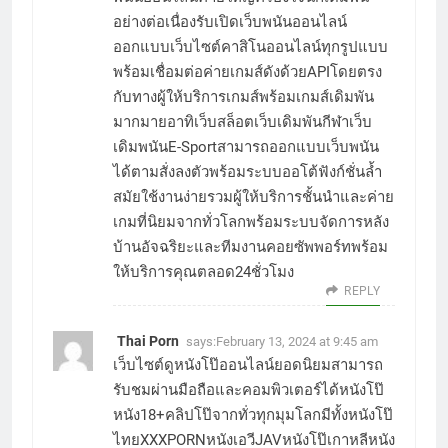
อย่างต่อเนื่องรับเปิดเว็บพนันออนไลน์
ออกแบบเว็บไซต์คาสิโนออนไลน์ทุกรูปแบบ
พร้อมเชื่อมต่อค่ายเกมส์ดังด้วยAPIโดยตรง
กับทางผู้ให้บริการเกมส์พร้อมเกมส์เดิมพัน
มากมายอาทิเว็บสล็อตเว็บเดิมพันกีฬาเว็บ
เดิมพนันE-Sportสามารถออกแบบเว็บพนัน
ได้ตามสั่งลงตัวพร้อมระบบออโต้ฟังก์ชั่นล้ำ
สมัยใช้งานง่ายรวมผู้ให้บริการชั้นนำและค่าย
เกมที่นิยมจากทั่วโลกพร้อมระบบจัดการหลัง
บ้านอัจฉริยะและทีมงานคอยซัพพอร์ทพร้อม
ให้บริการคุณตลอด24ชั่วโมง
REPLY
Thai Porn
says:
February 13, 2024 at 9:45 am
เว็บไซต์ดูหนังโป๊ออนไลน์ยอดนิยมสามารถ
รับชมผ่านมือถือและคอมพิวเตอร์ได้หนังโป๊
หนัง18+คลิปโป๊จากทั่วทุกมุมโลกมีทั้งหนังโป๊
ไทยXXXPORNหนังเอวีJAVหนังโป๊เกาหลีหนัง