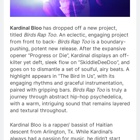
Kardinal Bloo
has dropped off a new project,
titled
Birds Rap Too
. An eclectic, engaging project
from front to back-
Birds Rap Too
is a boundary-
pushing, potent new release. After the expansive
opener “Progress or Die”, Kardinal displays an off-
kilter yet deft, sleek flow on “SkiddleDeeDoo”, and
goes on to dismantle a set of soulful, airy beats. A
highlight appears in “The Bird In Us”, with its
engaging rhythms and graceful instrumentation,
paired with gripping bars.
Birds Rap Too
is truly a
journey through abstract hip-hop psychedelica,
with a warm, intriguing sound that remains layered
and textural throughout.
Kardinal Bloo is a rapper/ bassist of Haitian
descent from Arlington, Tx. While Kardinal’s
always had a passion for music, he didn’t start