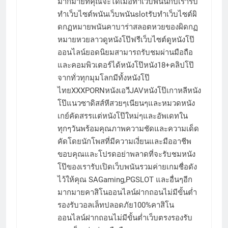
มากมายที่คุณจะได้เมื่อทำเว็บพนันกับเรารับ
ทำเว็บไซต์พนันเว็บพนันslotรับทำเว็บไซต์ผิ
ดกฏหมายพนันคาบาร่าสลอตหวยของผิดกฏ
หมายหวยลาวดูหนังโป๊ฟรีเว็บไซต์ดูหนังโป๊
ออนไลน์ยอดนิยมสามารถรับชมผ่านมือถือ
และคอมพิวเตอร์ได้หนังโป๊หนัง18+คลิปโป๊
จากทั่วทุกมุมโลกมีทั้งหนังโป๊
ไทยXXXPORNหนังเอวีJAVหนังโป๊เกาหลีหนัง
โป๊แนวซาดิสส์หีสวยๆเนียนๆและหมวดหนัง
เกย์คัดสรรแต่หนังโป๊ใหม่ๆและอัพเดทใน
ทุกๆวันพร้อมคุณภาพความชัดและความเด็ด
คัดโดยนักโพสที่มีความเงี่ยนและมืออาชีพ
ขอบคุณและโปรดอย่าพลาดที่จะรับชมหนัง
โป๊ของเรารับเปิดเว็บพนันรวมค่ายเกมชื่อดัง
ไว้ให้คุณ SAGaming,PGSLOT และอื่นๆอีก
มากมายคาสิโนออนไลน์ฝากถอนไม่มีขั้นต่ำ
รองรับวอลเล็ทปลอดภัย100%คาสิโน
ออนไลน์ฝากถอนไม่มีขั้นต่ำเว็บตรงรองรับ