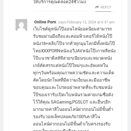
ให้บริการคุณตลอด24ชั่วโมง
REPLY
Online Porn
says:
February 13, 2024 at 6:37 am
เว็บไซต์ดูหนังโป๊ออนไลน์ยอดนิยมสามารถ
รับชมผ่านมือถือและคอมพิวเตอร์ได้หนังโป๊
หนัง18+คลิปโป๊จากทั่วทุกมุมโลกมีทั้งหนังโป๊
ไทยXXXPORNหนังเอวีJAVหนังโป๊เกาหลีหนัง
โป๊แนวซาดิสส์หีสวยๆเนียนๆและหมวดหนัง
เกย์คัดสรรแต่หนังโป๊ใหม่ๆและอัพเดทใน
ทุกๆวันพร้อมคุณภาพความชัดและความเด็ด
คัดโดยนักโพสที่มีความเงี่ยนและมืออาชีพ
ขอบคุณและโปรดอย่าพลาดที่จะรับชมหนัง
โป๊ของเรารับเปิดเว็บพนันรวมค่ายเกมชื่อดัง
ไว้ให้คุณ SAGaming,PGSLOT และอื่นๆอีก
มากมายคาสิโนออนไลน์ฝากถอนไม่มีขั้นต่ำ
รองรับวอลเล็ทปลอดภัย100%คาสิโน
ออนไลน์ฝากถอนไม่มีขั้นต่ำเว็บตรงรองรับ