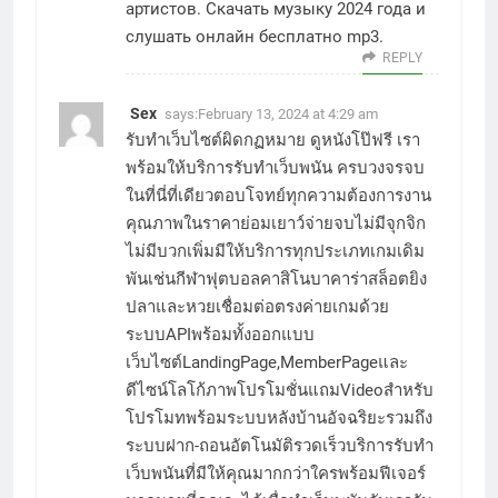
артистов.
Скачать музыку 2024
года и
слушать онлайн бесплатно mp3.
REPLY
Sex
says:
February 13, 2024 at 4:29 am
รับทำเว็บไซต์ผิดกฏหมาย ดูหนังโป๊ฟรี เรา
พร้อมให้บริการรับทำเว็บพนัน ครบวงจรจบ
ในที่นี่ที่เดียวตอบโจทย์ทุกความต้องการงาน
คุณภาพในราคาย่อมเยาว์จ่ายจบไม่มีจุกจิก
ไม่มีบวกเพิ่มมีให้บริการทุกประเภทเกมเดิม
พันเช่นกีฬาฟุตบอลคาสิโนบาคาร่าสล็อตยิง
ปลาและหวยเชื่อมต่อตรงค่ายเกมด้วย
ระบบAPIพร้อมทั้งออกแบบ
เว็บไซต์LandingPage,MemberPageและ
ดีไซน์โลโก้ภาพโปรโมชั่นแถมVideoสำหรับ
โปรโมทพร้อมระบบหลังบ้านอัจฉริยะรวมถึง
ระบบฝาก-ถอนอัตโนมัติรวดเร็วบริการรับทำ
เว็บพนันที่มีให้คุณมากกว่าใครพร้อมฟีเจอร์