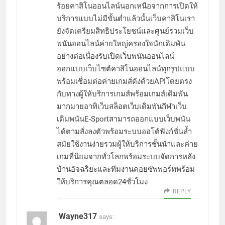
ร้อยคาสิโนออนไลน์นอกเหนือจากการเปิดให้
บริการแบบไม่มีขั้นต่ำแล้วนั้นเว็บคาสิโนเรา
ยังจัดเตรียมสิทธิประโยชน์และศูนย์รวมเว็บ
พนันออนไลน์ค่ายใหญ่ครองใจนักเดิมพัน
อย่างต่อเนื่องรับเปิดเว็บพนันออนไลน์
ออกแบบเว็บไซต์คาสิโนออนไลน์ทุกรูปแบบ
พร้อมเชื่อมต่อค่ายเกมส์ดังด้วยAPIโดยตรง
กับทางผู้ให้บริการเกมส์พร้อมเกมส์เดิมพัน
มากมายอาทิเว็บสล็อตเว็บเดิมพันกีฬาเว็บ
เดิมพนันE-Sportสามารถออกแบบเว็บพนัน
ได้ตามสั่งลงตัวพร้อมระบบออโต้ฟังก์ชั่นล้ำ
สมัยใช้งานง่ายรวมผู้ให้บริการชั้นนำและค่าย
เกมที่นิยมจากทั่วโลกพร้อมระบบจัดการหลัง
บ้านอัจฉริยะและทีมงานคอยซัพพอร์ทพร้อม
ให้บริการคุณตลอด24ชั่วโมง
REPLY
Wayne317
says: