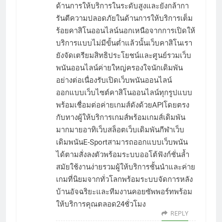
ด้านการให้บริการในระดับสูงและยังกล้ากา
รันตีความปลอดภัยในด้านการให้บริการเต็ม
ร้อยคาสิโนออนไลน์นอกเหนือจากการเปิดให้
บริการแบบไม่มีขั้นต่ำแล้วนั้นเว็บคาสิโนเรา
ยังจัดเตรียมสิทธิประโยชน์และศูนย์รวมเว็บ
พนันออนไลน์ค่ายใหญ่ครองใจนักเดิมพัน
อย่างต่อเนื่องรับเปิดเว็บพนันออนไลน์
ออกแบบเว็บไซต์คาสิโนออนไลน์ทุกรูปแบบ
พร้อมเชื่อมต่อค่ายเกมส์ดังด้วยAPIโดยตรง
กับทางผู้ให้บริการเกมส์พร้อมเกมส์เดิมพัน
มากมายอาทิเว็บสล็อตเว็บเดิมพันกีฬาเว็บ
เดิมพนันE-Sportสามารถออกแบบเว็บพนัน
ได้ตามสั่งลงตัวพร้อมระบบออโต้ฟังก์ชั่นล้ำ
สมัยใช้งานง่ายรวมผู้ให้บริการชั้นนำและค่าย
เกมที่นิยมจากทั่วโลกพร้อมระบบจัดการหลัง
บ้านอัจฉริยะและทีมงานคอยซัพพอร์ทพร้อม
ให้บริการคุณตลอด24ชั่วโมง
REPLY