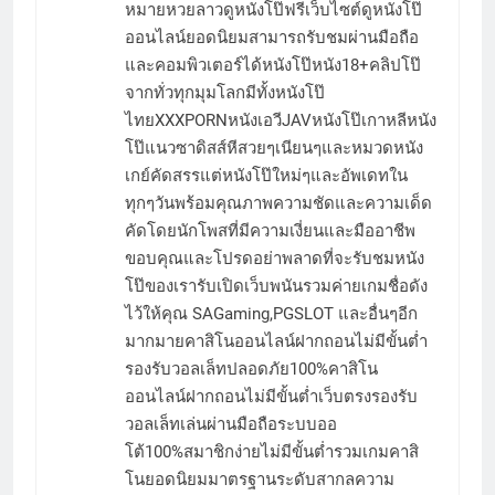
หมายหวยลาวดูหนังโป๊ฟรีเว็บไซต์ดูหนังโป๊
ออนไลน์ยอดนิยมสามารถรับชมผ่านมือถือ
และคอมพิวเตอร์ได้หนังโป๊หนัง18+คลิปโป๊
จากทั่วทุกมุมโลกมีทั้งหนังโป๊
ไทยXXXPORNหนังเอวีJAVหนังโป๊เกาหลีหนัง
โป๊แนวซาดิสส์หีสวยๆเนียนๆและหมวดหนัง
เกย์คัดสรรแต่หนังโป๊ใหม่ๆและอัพเดทใน
ทุกๆวันพร้อมคุณภาพความชัดและความเด็ด
คัดโดยนักโพสที่มีความเงี่ยนและมืออาชีพ
ขอบคุณและโปรดอย่าพลาดที่จะรับชมหนัง
โป๊ของเรารับเปิดเว็บพนันรวมค่ายเกมชื่อดัง
ไว้ให้คุณ SAGaming,PGSLOT และอื่นๆอีก
มากมายคาสิโนออนไลน์ฝากถอนไม่มีขั้นต่ำ
รองรับวอลเล็ทปลอดภัย100%คาสิโน
ออนไลน์ฝากถอนไม่มีขั้นต่ำเว็บตรงรองรับ
วอลเล็ทเล่นผ่านมือถือระบบออ
โต้100%สมาชิกง่ายไม่มีขั้นต่ำรวมเกมคาสิ
โนยอดนิยมมาตรฐานระดับสากลความ