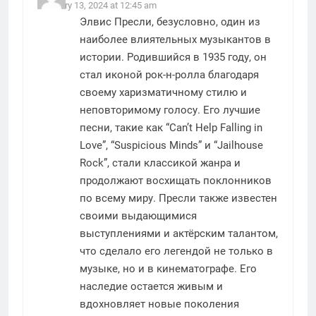
February 13, 2024 at 12:45 am
Элвис Пресли, безусловно, один из
наиболее влиятельных музыкантов в
истории. Родившийся в 1935 году, он
стал иконой рок-н-ролла благодаря
своему харизматичному стилю и
неповторимому голосу. Его лучшие
песни, такие как “Can’t Help Falling in
Love”, “Suspicious Minds” и “Jailhouse
Rock”, стали классикой жанра и
продолжают восхищать поклонников
по всему миру. Пресли также известен
своими выдающимися
выступлениями и актёрским талантом,
что сделало его легендой не только в
музыке, но и в кинематографе. Его
наследие остается живым и
вдохновляет новые поколения