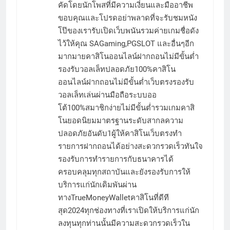
คัดโดยนักโพสที่มีความเงี่ยนและมืออาชีพ
ขอบคุณและโปรดอย่าพลาดที่จะรับชมหนัง
โป๊ของเรารับเปิดเว็บพนันรวมค่ายเกมชื่อดัง
ไว้ให้คุณ SAGaming,PGSLOT และอื่นๆอีก
มากมายคาสิโนออนไลน์ฝากถอนไม่มีขั้นต่ำ
รองรับวอลเล็ทปลอดภัย100%คาสิโน
ออนไลน์ฝากถอนไม่มีขั้นต่ำเว็บตรงรองรับ
วอลเล็ทเล่นผ่านมือถือระบบออ
โต้100%สมาชิกง่ายไม่มีขั้นต่ำรวมเกมคาสิ
โนยอดนิยมมาตรฐานระดับสากลความ
ปลอดภัยอันดับ1ผู้ให้คาสิโนเว็บตรงทำ
รายการฝากถอนได้อย่างสะดวกรวดเร็วทันใจ
รองรับการทำรายการกับธนาคารได้
ครอบคลุมทุกสถาบันและยังรองรับการให้
บริการแก่นักเดิมพันผ่าน
ทางTrueMoneyWalletคาสิโนที่ดีที
สุด2024ทุกช่องทางที่เราเปิดให้บริการแก่นัก
ลงทุนทุกท่านนั้นมีความสะดวกรวดเร็วใน