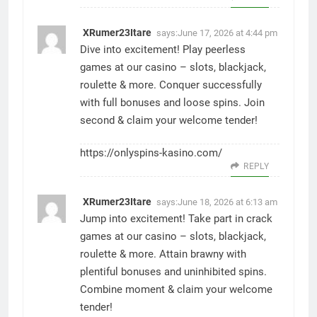
XRumer23Itare
says:
June 17, 2026 at 4:44 pm
Dive into excitement! Play peerless
games at our casino – slots, blackjack,
roulette & more. Conquer successfully
with full bonuses and loose spins. Join
second & claim your welcome tender!
https://onlyspins-kasino.com/
REPLY
XRumer23Itare
says:
June 18, 2026 at 6:13 am
Jump into excitement! Take part in crack
games at our casino – slots, blackjack,
roulette & more. Attain brawny with
plentiful bonuses and uninhibited spins.
Combine moment & claim your welcome
tender!