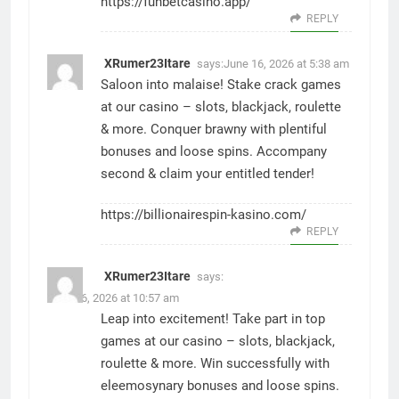
https://funbetcasino.app/
REPLY
XRumer23Itare
says:
June 16, 2026 at 5:38 am
Saloon into malaise! Stake crack games
at our casino – slots, blackjack, roulette
& more. Conquer brawny with plentiful
bonuses and loose spins. Accompany
second & claim your entitled tender!
https://billionairespin-kasino.com/
REPLY
XRumer23Itare
says:
June 16, 2026 at 10:57 am
Leap into excitement! Take part in top
games at our casino – slots, blackjack,
roulette & more. Win successfully with
eleemosynary bonuses and loose spins.