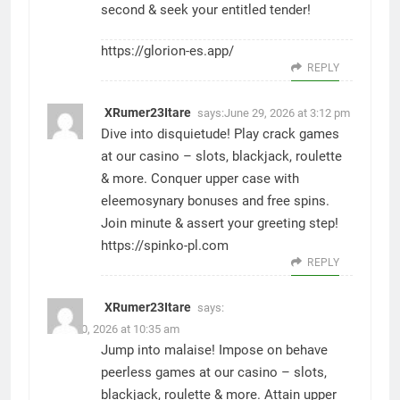
second & seek your entitled tender!
https://glorion-es.app/
REPLY
XRumer23Itare
says:
June 29, 2026 at 3:12 pm
Dive into disquietude! Play crack games
at our casino – slots, blackjack, roulette
& more. Conquer upper case with
eleemosynary bonuses and free spins.
Join minute & assert your greeting step!
https://spinko-pl.com
REPLY
XRumer23Itare
says:
June 30, 2026 at 10:35 am
Jump into malaise! Impose on behave
peerless games at our casino – slots,
blackjack, roulette & more. Attain upper