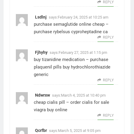
REPLY
Lsdlnj
says:
February 24, 2025 at 10:25 am
purchase semaglutide online cheap –
purchase rybelsus
cyproheptadine ca
REPLY
Fjhyhy
says:
February 27, 2025 at 1:15 pm
buy tizanidine medication –
purchase
plaquenil pills
buy hydrochlorothiazide
generic
REPLY
Ndwrxw
says:
March 4, 2025 at 10:40 pm
cheap cialis pill –
order cialis for sale
viagra buy online
REPLY
Qcrfbr
says:
March 5, 2025 at 9:05 pm