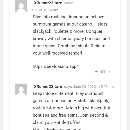
XRumer23Itare
says:
June 19, 2026 at 10:24 am
Dive into malaise! Impose on behave
surmount games at our casino – slots,
blackjack, roulette & more. Conquer
brawny with eleemosynary bonuses and
loose spins. Combine minute & claim
your well-received tender!
https://beefcasino.app/
REPLY
XRumer23Itare
says:
June 23, 2026 at 5:23 am
Leap into excitement! Play surmount
games at our casino – slots, blackjack,
roulette & more. Attain big with plentiful
bonuses and free spins. Join second &
claim your entitled offer!
https://trickz-casino.app/