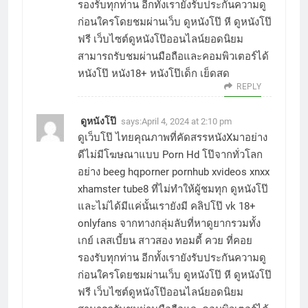
รองรับทุกท่าน อีกทั้งเรายังรับประกันความดู
ก่อนใครโดยชมผ่านเว็บ ดูหนังโป๊ หี ดูหนังโป๊
ฟรี เว็บไซต์ดูหนังโป๊ออนไลน์ยอดนิยม
สามารถรับชมผ่านมือถือและคอมพิวเตอร์ได้
หนังโป๊ หนัง18+ หนังโป๊เด็ก เย็ดสด
REPLY
ดูหนังโป๊
says:
April 4, 2024 at 2:10 pm
ดูเว็บโป๊ ไทยคุณภาพที่คัดสรรหนังXมาอย่าง
ดีไม่มีโฆษณาแบบ Porn Hd โป๊จากทั่วโลก
อย่าง beeg hqporner pornhub xvideos xnxx
xhamster tube8 ที่ไม่ทำให้ผู้ชมทุก ดูหนังโป๊
และไม่ได้มีแค่นั้นเรายังมี คลิปโป๊ vk 18+
onlyfans จากทางกลุ่มลับที่หาดูยากรวมทั้ง
เกย์ เลสเบี้ยน สาวสอง ทอมดี้ ควย ที่คอย
รองรับทุกท่าน อีกทั้งเรายังรับประกันความดู
ก่อนใครโดยชมผ่านเว็บ ดูหนังโป๊ หี ดูหนังโป๊
ฟรี เว็บไซต์ดูหนังโป๊ออนไลน์ยอดนิยม