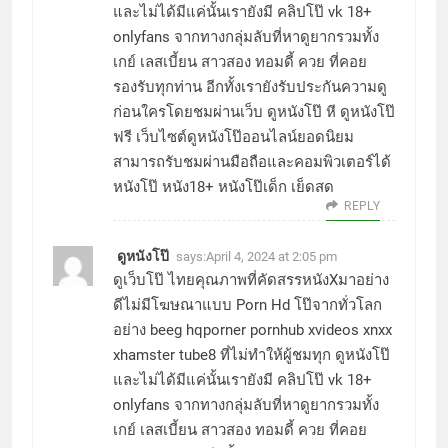
และไม่ได้มีแค่นั้นเรายังมี คลิปโป๊ vk 18+
onlyfans จากทางกลุ่มลับที่หาดูยากรวมทั้ง
เกย์ เลสเบี้ยน สาวสอง ทอมดี้ ควย ที่คอย
รองรับทุกท่าน อีกทั้งเรายังรับประกันความดู
ก่อนใครโดยชมผ่านเว็บ ดูหนังโป๊ หี ดูหนังโป๊
ฟรี เว็บไซต์ดูหนังโป๊ออนไลน์ยอดนิยม
สามารถรับชมผ่านมือถือและคอมพิวเตอร์ได้
หนังโป๊ หนัง18+ หนังโป๊เด็ก เย็ดสด
REPLY
ดูหนังโป๊
says:
April 4, 2024 at 2:05 pm
ดูเว็บโป๊ ไทยคุณภาพที่คัดสรรหนังXมาอย่าง
ดีไม่มีโฆษณาแบบ Porn Hd โป๊จากทั่วโลก
อย่าง beeg hqporner pornhub xvideos xnxx
xhamster tube8 ที่ไม่ทำให้ผู้ชมทุก ดูหนังโป๊
และไม่ได้มีแค่นั้นเรายังมี คลิปโป๊ vk 18+
onlyfans จากทางกลุ่มลับที่หาดูยากรวมทั้ง
เกย์ เลสเบี้ยน สาวสอง ทอมดี้ ควย ที่คอย