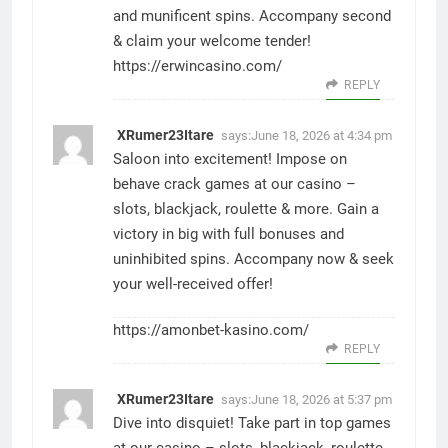
and munificent spins. Accompany second
& claim your welcome tender!
https://erwincasino.com/
REPLY
XRumer23Itare
says:
June 18, 2026 at 4:34 pm
Saloon into excitement! Impose on
behave crack games at our casino –
slots, blackjack, roulette & more. Gain a
victory in big with full bonuses and
uninhibited spins. Accompany now & seek
your well-received offer!
https://amonbet-kasino.com/
REPLY
XRumer23Itare
says:
June 18, 2026 at 5:37 pm
Dive into disquiet! Take part in top games
at our casino – slots, blackjack, roulette