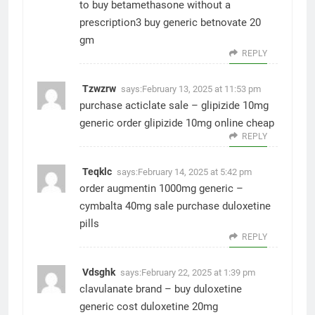
to buy betamethasone without a
prescription3
buy generic betnovate 20
gm
REPLY
Tzwzrw
says:
February 13, 2025 at 11:53 pm
purchase acticlate sale –
glipizide 10mg
generic
order glipizide 10mg online cheap
REPLY
Teqklc
says:
February 14, 2025 at 5:42 pm
order augmentin 1000mg generic –
cymbalta 40mg sale
purchase duloxetine
pills
REPLY
Vdsghk
says:
February 22, 2025 at 1:39 pm
clavulanate brand –
buy duloxetine
generic
cost duloxetine 20mg