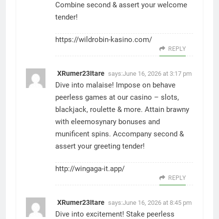
Combine second & assert your welcome
tender!
https://wildrobin-kasino.com/
REPLY
XRumer23Itare
says:
June 16, 2026 at 3:17 pm
Dive into malaise! Impose on behave
peerless games at our casino – slots,
blackjack, roulette & more. Attain brawny
with eleemosynary bonuses and
munificent spins. Accompany second &
assert your greeting tender!
http://wingaga-it.app/
REPLY
XRumer23Itare
says:
June 16, 2026 at 8:45 pm
Dive into excitement! Stake peerless