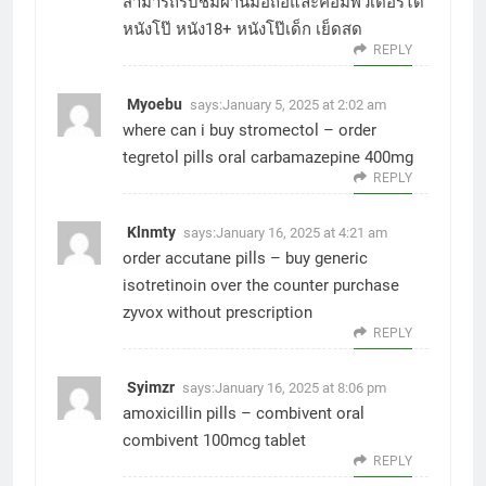
สามารถรับชมผ่านมือถือและคอมพิวเตอร์ได้
หนังโป๊ หนัง18+ หนังโป๊เด็ก เย็ดสด
REPLY
Myoebu
says:
January 5, 2025 at 2:02 am
where can i buy stromectol –
order
tegretol pills
oral carbamazepine 400mg
REPLY
Klnmty
says:
January 16, 2025 at 4:21 am
order accutane pills –
buy generic
isotretinoin over the counter
purchase
zyvox without prescription
REPLY
Syimzr
says:
January 16, 2025 at 8:06 pm
amoxicillin pills –
combivent oral
combivent 100mcg tablet
REPLY