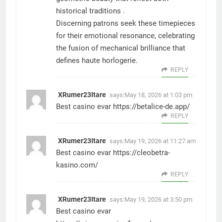
historical traditions .
Discerning patrons seek these timepieces
for their emotional resonance, celebrating
the fusion of mechanical brilliance that
defines haute horlogerie.
REPLY
XRumer23Itare
says:
May 18, 2026 at 1:03 pm
Best casino evar
https://betalice-de.app/
REPLY
XRumer23Itare
says:
May 19, 2026 at 11:27 am
Best casino evar
https://cleobetra-
kasino.com/
REPLY
XRumer23Itare
says:
May 19, 2026 at 3:50 pm
Best casino evar