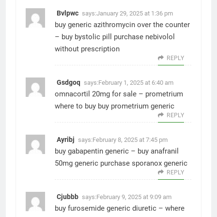
Bvlpwc
says:
January 29, 2025 at 1:36 pm
buy generic azithromycin over the counter
–
buy bystolic pill
purchase nebivolol
without prescription
REPLY
Gsdgoq
says:
February 1, 2025 at 6:40 am
omnacortil 20mg for sale –
prometrium
where to buy
buy prometrium generic
REPLY
Ayribj
says:
February 8, 2025 at 7:45 pm
buy gabapentin generic –
buy anafranil
50mg generic
purchase sporanox generic
REPLY
Cjubbb
says:
February 9, 2025 at 9:09 am
buy furosemide generic diuretic –
where