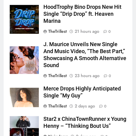
HoodTrophy Bino Drops New Hit
Single “Drip Drop” ft. Heaven
Marina
TheTrillest
21 hours ago
0
J. Maurice Unveils New Single
And Music Video, “The Best Part,”
Showcasing A Smooth Alternative
Sound
TheTrillest
23 hours ago
0
Merce Drops Highly Anticipated
Single “My Guy”
TheTrillest
2 days ago
0
Star2 x ChinaTownRunner x Young
Henny – “Thinking Bout Us”