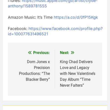
iTunes:
https://music.apple.com/gb/artist/clyde-
anthony/1589781555
Amazon Music: It’s Time
https://a.co/d/0fP15Kgk
Facebook:
https://www.facebook.com/profile.php?
id=100077631496521
Previous:
Next:
Post
navigation
Dom Jones x
King Chad Delivers
Precision
Love and Legacy
Productions: “The
with New Valentine’s
Blacker Berry”
Day Album “Time
Never Falters”