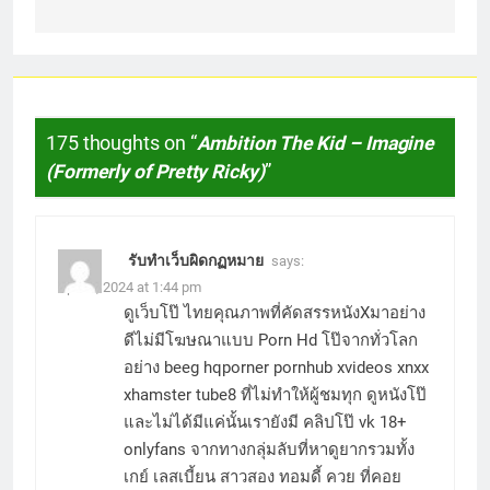
175 thoughts on “
Ambition The Kid – Imagine
(Formerly of Pretty Ricky)
”
รับทำเว็บผิดกฏหมาย
says:
April 6, 2024 at 1:44 pm
ดูเว็บโป๊ ไทยคุณภาพที่คัดสรรหนังXมาอย่าง
ดีไม่มีโฆษณาแบบ Porn Hd โป๊จากทั่วโลก
อย่าง beeg hqporner pornhub xvideos xnxx
xhamster tube8 ที่ไม่ทำให้ผู้ชมทุก ดูหนังโป๊
และไม่ได้มีแค่นั้นเรายังมี คลิปโป๊ vk 18+
onlyfans จากทางกลุ่มลับที่หาดูยากรวมทั้ง
เกย์ เลสเบี้ยน สาวสอง ทอมดี้ ควย ที่คอย