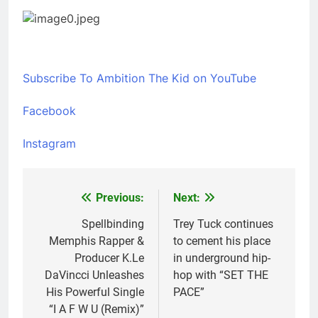
Subscribe To Ambition The Kid on YouTube
Facebook
Instagram
Previous:
Next:
Post
navigation
Spellbinding
Trey Tuck continues
Memphis Rapper &
to cement his place
Producer K.Le
in underground hip-
DaVincci Unleashes
hop with “SET THE
His Powerful Single
PACE”
“I A F W U (Remix)”