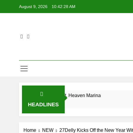
Skip
August 9, 2026
10:42:28 AM
to
content
ngle “Drip Drop” ft. Heaven Marina
J. Mauric
2 Days Ago
HEADLINES
Home
NEW
27Delly Kicks Off the New Year Wi