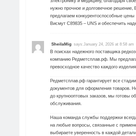
электронику и медицину, благодаря свое
нужно прочное и долговечное решение,
предлагаем конкурентоспособные цены и
Висмут C89835 – UNS и обеспечить наде
SheilaMig
says:
January 24, 2026 at 8:58 am
В поисках надежного поставщика редко
компанию Редметсплав.рф. Мы предлаг
превосходное качество каждого изделия
Редметсплав.рф гарантирует все стади
документов для оформления товаров. Н
до крупнооптовых заказов, мы готовы о
обслуживания.
Наша команда службы поддержки всегда 
на любые вопросы, связанные с примен
выбираете уверенность в каждой детали