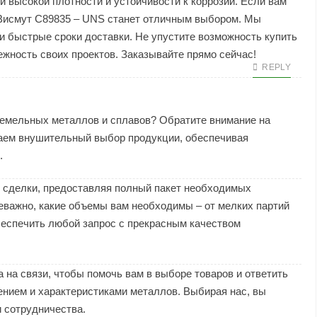
й высокой плотности и устойчивости к коррозии. Если вам
 Висмут C89835 – UNS станет отличным выбором. Мы
 быстрые сроки доставки. Не упустите возможность купить
жность своих проектов. Заказывайте прямо сейчас!
REPLY
земельных металлов и сплавов? Обратите внимание на
аем внушительный выбор продукции, обеспечивая
.
и сделки, предоставляя полный пакет необходимых
еважно, какие объемы вам необходимы – от мелких партий
беспечить любой запрос с прекрасным качеством
на связи, чтобы помочь вам в выборе товаров и ответить
ением и характеристиками металлов. Выбирая нас, вы
 сотрудничества.