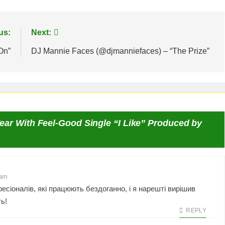
us:
Next:
On”
DJ Mannie Faces (@djmanniefaces) – “The Prize”
Year With Feel-Good Single “I Like” Produced by
 am
есіоналів, які працюють бездоганно
, і я нарешті вирішив
ть!
REPLY