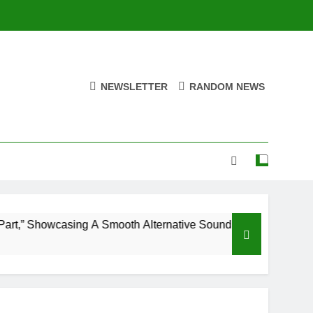
NEWSLETTER
RANDOM NEWS
casing A Smooth Alternative Sound
Merce Drop
2 Days Ago