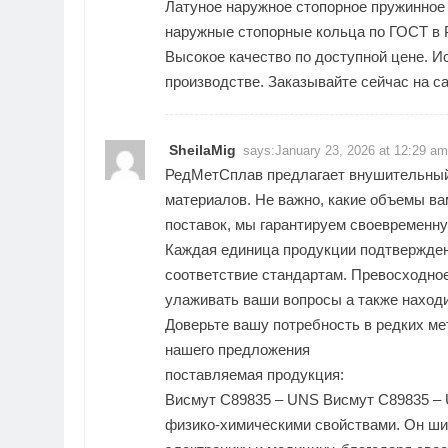
Латуное наружное стопорное пружинное 
наружные стопорные кольца по ГОСТ в 
Высокое качество по доступной цене. И
производстве. Заказывайте сейчас на с
SheilaMig
says:
January 23, 2026 at 12:29 am
РедМетСплав предлагает внушительный
материалов. Не важно, какие объемы в
поставок, мы гарантируем своевременну
Каждая единица продукции подтвержде
соответствие стандартам. Превосходное
улаживать ваши вопросы а также находи
Доверьте вашу потребность в редких м
нашего предложения
поставляемая продукция:
Висмут C89835 – UNS
Висмут C89835 – 
физико-химическими свойствами. Он ши