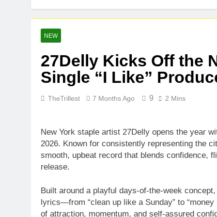
NEW
27Delly Kicks Off the
Single “I Like” Produ
9
TheTrillest
7 Months Ago
2 Mins
New York staple artist 27Delly opens the year wit
2026. Known for consistently representing the cit
smooth, upbeat record that blends confidence, fli
release.
Built around a playful days-of-the-week concept,
lyrics—from “clean up like a Sunday” to “money 
of attraction, momentum, and self-assured confid