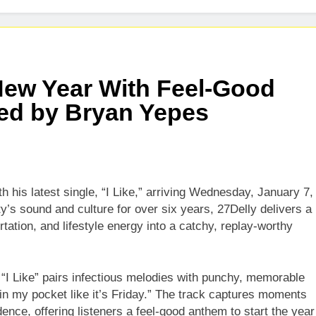
 New Year With Feel-Good
ced by Bryan Yepes
h his latest single, “I Like,” arriving Wednesday, January 7,
y’s sound and culture for over six years, 27Delly delivers a
rtation, and lifestyle energy into a catchy, replay-worthy
 “I Like” pairs infectious melodies with punchy, memorable
in my pocket like it’s Friday.” The track captures moments
ence, offering listeners a feel-good anthem to start the year